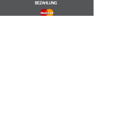
BEZAHLUNG
VERSAND
INFORMATIONEN
Impressum
AGB
Datenschutz
©2025 by BERGFIEBER