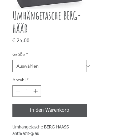
Umhängetasche BERG-
HÄÄß
Preis
€ 25,00
Größe
*
Anzahl
*
in den Warenkorb
Umhängetasche BERG-HÄÄSS
anthrazit-grau