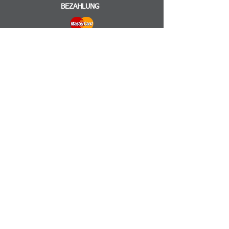
BEZAHLUNG
VERSAND
INFORMATIONEN
Impressum
AGB
Datenschutz
©2025 by BERGFIEBER