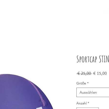
PRODUKTE
STORY
INFO
Sportcap STI
Standardp
S
 € 25,00 
€ 15,00
P
Größe
*
Auswählen
Anzahl
*