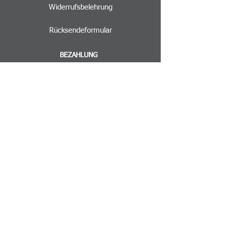
Merinowolle im Gewebe
Widerrufsbelehrung
geruchshemmend.
Rücksendeformular
Größen: S - XL
BEZAHLUNG
VERSAND
INFORMATIONEN
Impressum
AGB
Datenschutz