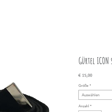
PRODUKTE
STORY
INFO
Gürtel ICON 
Preis
€ 15,00
Größe
*
Auswählen
Anzahl
*